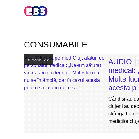
CONSUMABILE
AUDIO | S
31 martie
12:49
medical: 
Multe luc
acesta p
Când și-au da
clujeni au de
strângă bani 
medicilor cluj