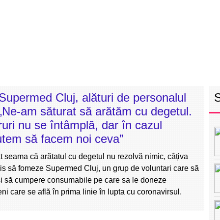
RETEAUA EBS
ECHIPA
PROGRAM
INT
upermed Cluj, alături de personalul
„Ne-am săturat să arătăm cu degetul.
ruri nu se întâmplă, dar în cazul
utem să facem noi ceva”
t seama că arătatul cu degetul nu rezolvă nimic, câțiva
cis să fomeze Supermed Cluj, un grup de voluntari care să
și să cumpere consumabile pe care sa le doneze
eni care se află în prima linie în lupta cu coronavirsul.