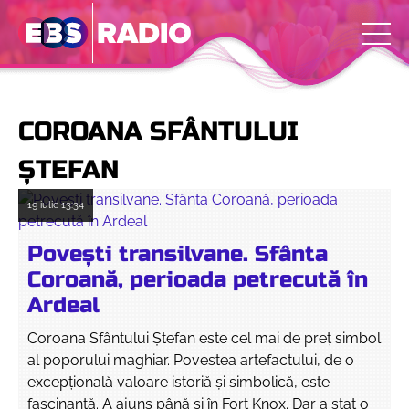
COROANA SFÂNTULUI
ȘTEFAN
19 iulie
13:34
Povești transilvane. Sfânta
Coroană, perioada petrecută în
Ardeal
Coroana Sfântului Ștefan este cel mai de preț simbol
al poporului maghiar. Povestea artefactului, de o
excepțională valoare istoriă și simbolică, este
fascinantă. A ajuns până și în Fort Knox. Dar a stat o