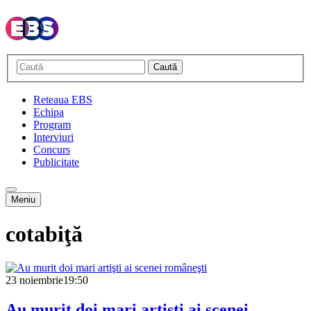
Caută
Reteaua EBS
Echipa
Program
Interviuri
Concurs
Publicitate
Meniu
cotabiţă
23 noiembrie
19:50
Au murit doi mari artişti ai scenei