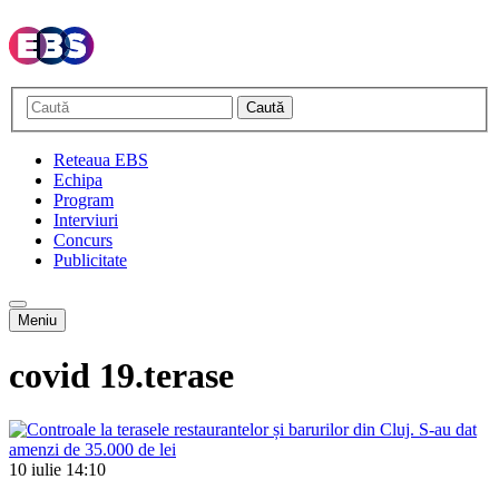
Caută
Reteaua EBS
Echipa
Program
Interviuri
Concurs
Publicitate
Meniu
covid 19.terase
10 iulie
14:10