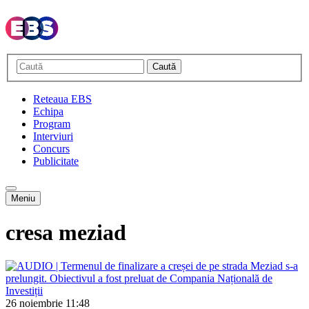
Caută
Reteaua EBS
Echipa
Program
Interviuri
Concurs
Publicitate
Meniu
cresa meziad
26 noiembrie
11:48