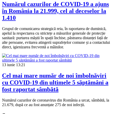
Numărul cazurilor de COVID-19 a ajuns
în România la 21.999, cel al deceselor la
1.410
Grupul de comunicarea strategică reia, în raportarea de duminică,
apelul la respectarea cu strictețe a măsurilor generale de protecție
sanitară: purtarea măștii în spații închise, păstrarea distanței față de
alte persoane, evitarea atingerii suprafețelor comune și a contactului
direct, igienizarea frecventă a mâinilor.
13 iunie
13:21
Cel mai mare număr de noi îmbolnăviri
cu COVID-19 din ultimele 5 săptămâni a
fost raportat sâmbătă
Numărul cazurilor de coronavirus din România a urcat, sâmbătă, la
21.679, după ce au fost anunțate 275 de noi infecții.