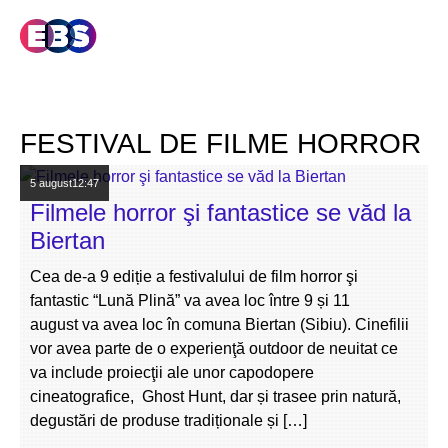
FESTIVAL DE FILME HORROR
5 august
12:47
Filmele horror şi fantastice se văd la
Biertan
Cea de-a 9 ediție a festivalului de film horror şi
fantastic “Lună Plină” va avea loc între 9 și 11
august va avea loc în comuna Biertan (Sibiu). Cinefilii
vor avea parte de o experienţă outdoor de neuitat ce
va include proiecţii ale unor capodopere
cineatografice, Ghost Hunt, dar și trasee prin natură,
degustări de produse tradiționale și […]