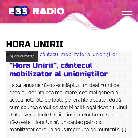
HORA UNIRII
24 ianuarie
08:59
“Hora Unirii”, cântecul
mobilizator al unioniştilor
La 24 ianuarie 1859 s-a înfăptuit un ideal nutrit de
secole, “dorinţa cea mai mare, cea mai generală,
aceea hotărâtă de toate generaţiile trecute”, după
cum spunea omul de stat Mihail Kogălniceanu. Unul
dintre simbolurile Unirii Principatelor Române de la
1859 este “Hora Unirii”, un cântec patriotic
mobilizator care i-a adus împreună pe munteni şi […]