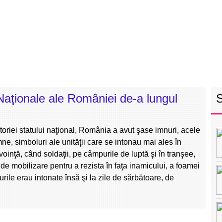
RETEAUA EBS
ECHIPA
PROGRAM
INT
Naţionale ale României de-a lungul
toriei statului naţional, România a avut şase imnuri, acele
e, simboluri ale unităţii care se intonau mai ales în
oinţă, când soldaţii, pe câmpurile de luptă şi în tranşee,
e mobilizare pentru a rezista în faţa inamicului, a foamei
nurile erau intonate însă şi la zile de sărbătoare, de