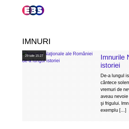
IMNURI
Imnurile 
29 iulie
15:27
istoriei
De-a lungul is
cântece solemn
vremuri de nev
aveau nevoie d
şi frigului. Im
exemplu […]