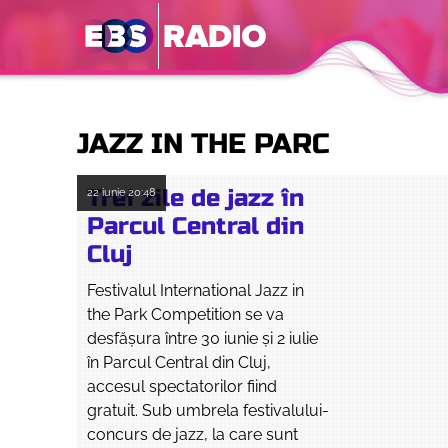
JAZZ IN THE PARC
Trei zile de jazz în
22 iunie
20:48
Parcul Central din
Cluj
Festivalul International Jazz in
the Park Competition se va
desfăşura între 30 iunie şi 2 iulie
în Parcul Central din Cluj,
accesul spectatorilor fiind
gratuit. Sub umbrela festivalului-
concurs de jazz, la care sunt