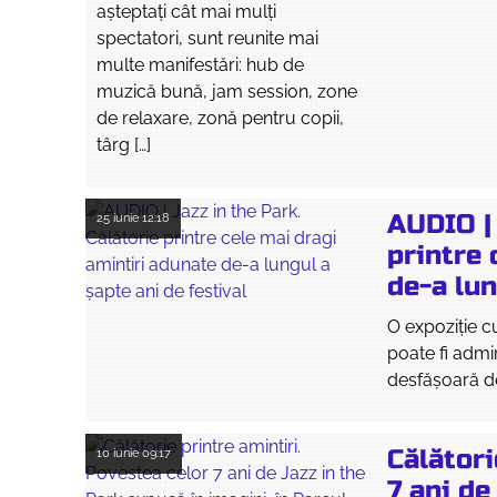
aşteptaţi cât mai mulţi
spectatori, sunt reunite mai
multe manifestări: hub de
muzică bună, jam session, zone
de relaxare, zonă pentru copii,
târg […]
AUDIO | 
25 iunie
12:18
printre 
de-a lun
O expoziție cu
poate fi admir
desfășoară de
Călători
10 iunie
09:17
7 ani de