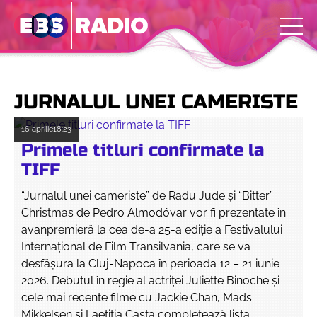
JURNALUL UNEI CAMERISTE
16 aprilie
18:23
Primele titluri confirmate la
TIFF
“Jurnalul unei cameriste” de Radu Jude și “Bitter”
Christmas de Pedro Almodóvar vor fi prezentate în
avanpremieră la cea de-a 25-a ediție a Festivalului
Internațional de Film Transilvania, care se va
desfăşura la Cluj-Napoca în perioada 12 – 21 iunie
2026. Debutul în regie al actriței Juliette Binoche și
cele mai recente filme cu Jackie Chan, Mads
Mikkelsen și Laetitia Casta completează lista