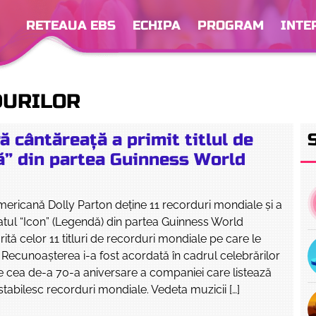
RETEAUA EBS
ECHIPA
PROGRAM
INTE
DURILOR
ă cântăreaţă a primit titlul de
ă” din partea Guinness World
s
ericană Dolly Parton deţine 11 recorduri mondiale şi a
icatul “Icon” (Legendă) din partea Guinness World
ită celor 11 titluri de recorduri mondiale pe care le
a. Recunoaşterea i-a fost acordată în cadrul celebrărilor
 cea de-a 70-a aniversare a companiei care listează
 stabilesc recorduri mondiale. Vedeta muzicii […]