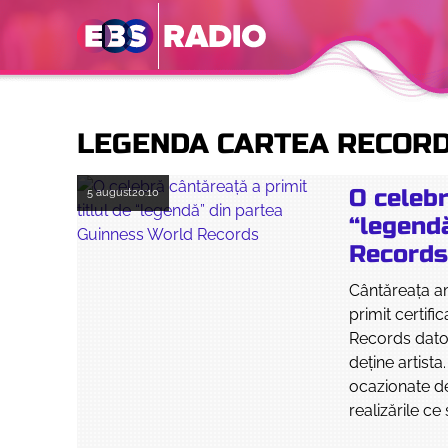
LEGENDA CARTEA RECOR
O celebr
5 august
20:10
“legend
Record
Cântăreaţa am
primit certif
Records dator
deţine artist
ocazionate de
realizările ce