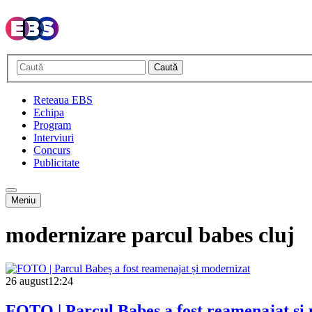
Caută
Reteaua EBS
Echipa
Program
Interviuri
Concurs
Publicitate
Meniu
modernizare parcul babes cluj
26 august
12:24
FOTO | Parcul Babeș a fost reamenajat și