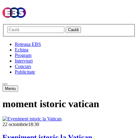
Caută
Reteaua EBS
Echipa
Program
Interviuri
Concurs
Publicitate
Meniu
moment istoric vatican
22 octombrie
18:30
Eveniment istoric la Vatican