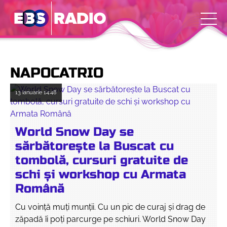
NAPOCATRIO
13 ianuarie
14:48
World Snow Day se
sărbătorește la Buscat cu
tombolă, cursuri gratuite de
schi și workshop cu Armata
Română
Cu voință muți munții. Cu un pic de curaj și drag de
zăpadă îi poți parcurge pe schiuri. World Snow Day