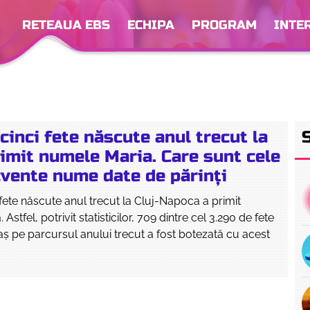
RETEAUA EBS
ECHIPA
PROGRAM
INTE
cinci fete născute anul trecut la
rimit numele Maria. Care sunt cele
cvente nume date de părinți
 fete născute anul trecut la Cluj-Napoca a primit
Astfel, potrivit statisticilor, 709 dintre cel 3.290 de fete
aș pe parcursul anului trecut a fost botezată cu acest