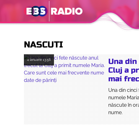
NASCUTI
Una din 
4 ianuarie
13:56
Cluj a p
mai fre
Una din cinci
numele Maria. 
născute în or
nume.