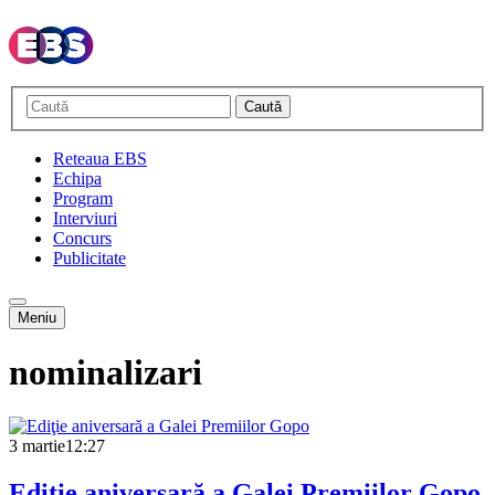
Caută
Reteaua EBS
Echipa
Program
Interviuri
Concurs
Publicitate
Meniu
nominalizari
3 martie
12:27
Ediţie aniversară a Galei Premiilor Gopo