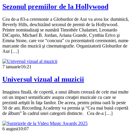
Sezonul premiilor de la Hollywood
Cea de-a 83-a ceremonie a Globurilor de Aur va avea loc duminică,
Beverly Hills, deschizând sezonul de premii de la Hollywood.
Printre nominalizaţi se numără Timothée Chalamet, Leonardo
DiCaprio, Michael B. Jordan, Ariana Grande, Cynthia Erivo şi
Emma Stone, care vor “concura” cu prezentatorii ceremoniei, nume
marcante din muzică şi cinematografie. Organizatorii Globurilor de
Aur […]
7 ianuarie
16:21
Universul vizual al muzicii
Imaginea finală, de copertă, a unui álbum creează de cele mai multe
ori un impact semnificativ asupra creaţiei muzicale cu care se
prezintă artiştii în faţa fanilor. De aceea, pentru prima oară în peste
50 de ani, Recording Academy va premia şi “Cea mai bună copertă
de álbum” în cadrul unei categorii distincte. Cea de-a […]
6 august
10:07