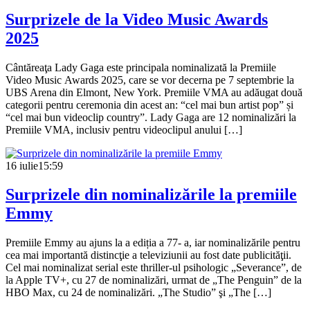
Surprizele de la Video Music Awards
2025
Cântăreaţa Lady Gaga este principala nominalizată la Premiile
Video Music Awards 2025, care se vor decerna pe 7 septembrie la
UBS Arena din Elmont, New York. Premiile VMA au adăugat două
categorii pentru ceremonia din acest an: “cel mai bun artist pop” și
“cel mai bun videoclip country”. Lady Gaga are 12 nominalizări la
Premiile VMA, inclusiv pentru videoclipul anului […]
16 iulie
15:59
Surprizele din nominalizările la premiile
Emmy
Premiile Emmy au ajuns la a ediția a 77- a, iar nominalizările pentru
cea mai importantă distincţie a televiziunii au fost date publicităţii.
Cel mai nominalizat serial este thriller-ul psihologic „Severance”, de
la Apple TV+, cu 27 de nominalizări, urmat de „The Penguin” de la
HBO Max, cu 24 de nominalizări. „The Studio” şi „The […]