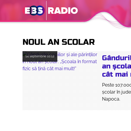
NOUL AN SCOLAR
Gânduril
14 septembrie
10:12
an școla
cât mai 
Peste 107.000
școlar în jude
Napoca.