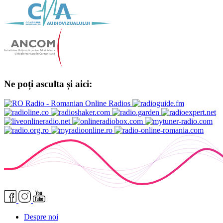
Ne poți asculta și aici:
Despre noi