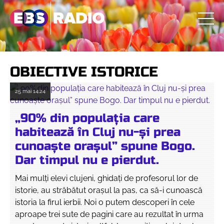
OBIECTIVE ISTORICE
25 mai
14:24
„90% din populația care
habitează în Cluj nu-și prea
cunoaște orașul” spune Bogo.
Dar timpul nu e pierdut.
Mai mulți elevi clujeni, ghidați de profesorul lor de
istorie, au străbătut orașul la pas, ca să-i cunoască
istoria la firul ierbii. Noi o putem descoperi în cele
aproape trei sute de pagini care au rezultat în urma