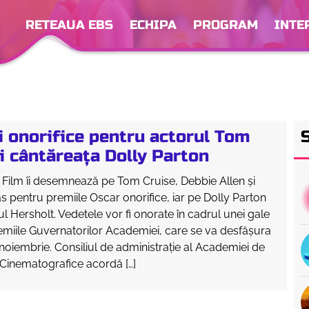
RETEAUA EBS
ECHIPA
PROGRAM
INTE
i onorifice pentru actorul Tom
i cântăreaţa Dolly Parton
Film îi desemnează pe Tom Cruise, Debbie Allen și
entru premiile Oscar onorifice, iar pe Dolly Parton
l Hersholt. Vedetele vor fi onorate în cadrul unei gale
emiile Guvernatorilor Academiei, care se va desfăşura
noiembrie. Consiliul de administraţie al Academiei de
e Cinematografice acordă […]