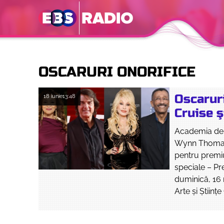
OSCARURI ONORIFICE
Oscarur
18 iunie
13:48
Cruise ş
Academia de 
Wynn Thomas p
pentru premiu
speciale – Pr
duminică, 16 
Arte şi Ştiinţ