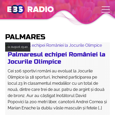
PALMARES
11 august
15:40
Palmaresul echipei României la
Jocurile Olimpice
Cei 106 sportivi români au evoluat la Jocurile
Olimpice la 18 sporturi, încheind participarea pe
locul 23 în clasamentul medaliilor cu un total de
nouă, dintre care trei de aur, patru de argint şi două
de bronz. Aur au câştigat înotătorul David
Popovici la 200 metri liber, canotorii Andrei Cornea şi
Marian Enache la dublu vâsle masculin şi fetele […]