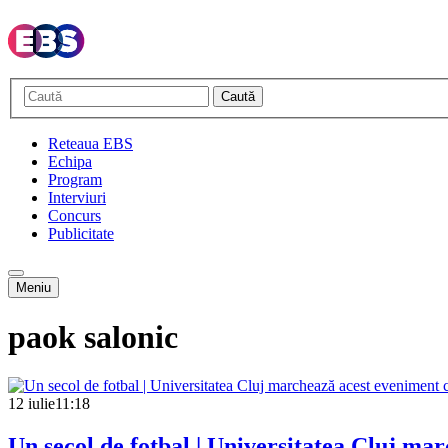
Caută
Reteaua EBS
Echipa
Program
Interviuri
Concurs
Publicitate
Meniu
paok salonic
12 iulie
11:18
Un secol de fotbal | Universitatea Cluj m