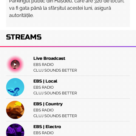
Parkingul public din Hașdeu, care are 320 de locuri,
va fi gata până la sfârșitul acestei luni, asigură
autoritățile.
STREAMS
Live Broadcast
EBS RADIO
CLUJ SOUNDS BETTER
EBS | Local
EBS RADIO
CLUJ SOUNDS BETTER
EBS | Country
EBS RADIO
CLUJ SOUNDS BETTER
EBS | Electro
EBS RADIO