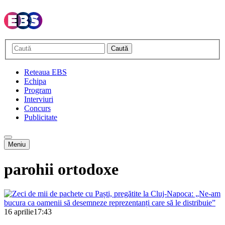
Caută
Reteaua EBS
Echipa
Program
Interviuri
Concurs
Publicitate
Meniu
parohii ortodoxe
16 aprilie
17:43