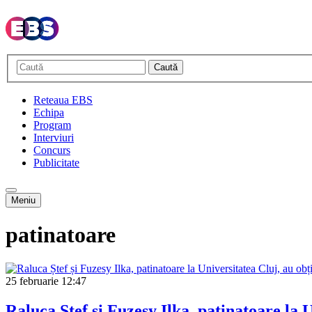
Caută
Reteaua EBS
Echipa
Program
Interviuri
Concurs
Publicitate
Meniu
patinatoare
25 februarie
12:47
Raluca Ștef și Fuzesy Ilka, patinatoare la 