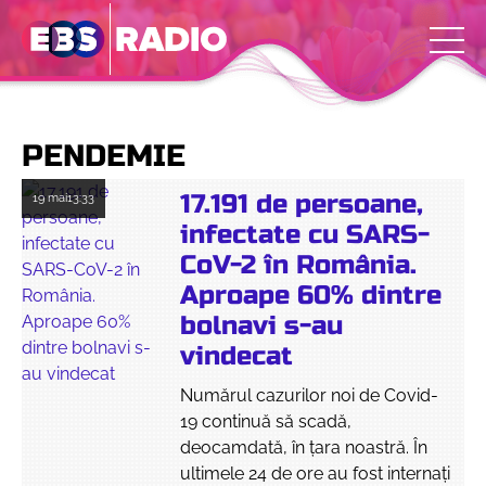
PENDEMIE
17.191 de persoane,
19 mai
13:33
infectate cu SARS-
CoV-2 în România.
Aproape 60% dintre
bolnavi s-au
vindecat
Numărul cazurilor noi de Covid-
19 continuă să scadă,
deocamdată, în țara noastră. În
ultimele 24 de ore au fost internați