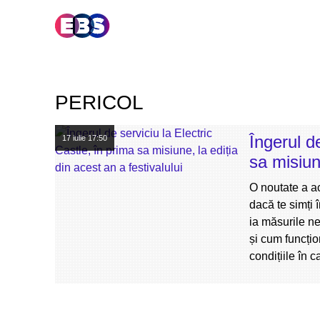
PERICOL
Îngerul d
17 iulie
17:50
sa misiune
O noutate a ace
dacă te simți 
ia măsurile n
și cum funcțio
condițiile în c