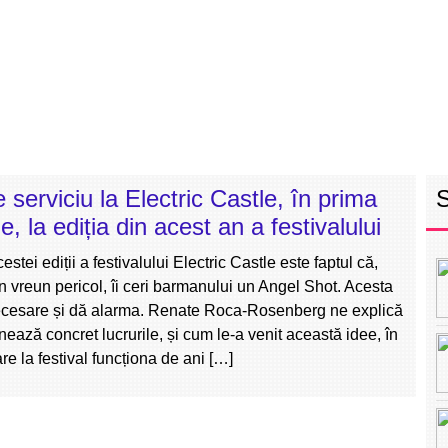
RETEAUA EBS
ECHIPA
PROGRAM
INT
e serviciu la Electric Castle, în prima
, la ediția din acest an a festivalului
stei ediții a festivalului Electric Castle este faptul că,
în vreun pericol, îi ceri barmanului un Angel Shot. Acesta
ecesare și dă alarma. Renate Roca-Rosenberg ne explică
nează concret lucrurile, și cum le-a venit această idee, în
are la festival funcționa de ani […]