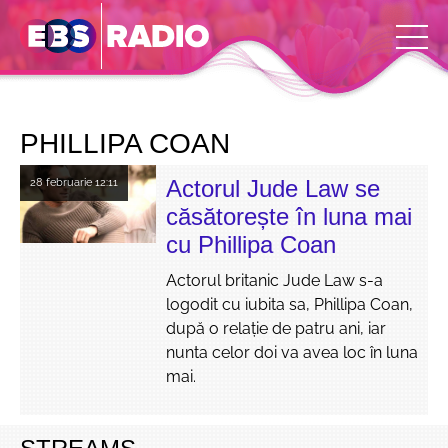
PHILLIPA COAN
Actorul Jude Law se
28 februarie
12:11
căsătorește în luna mai
cu Phillipa Coan
Actorul britanic Jude Law s-a
logodit cu iubita sa, Phillipa Coan,
după o relație de patru ani, iar
nunta celor doi va avea loc în luna
mai.