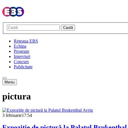
Caută
Reteaua EBS
Echipa
Program
Interviuri
Concurs
Publicitate
Meniu
pictura
3 februarie
17:54
Expoziţie de pictură la Palatul Brukenthal