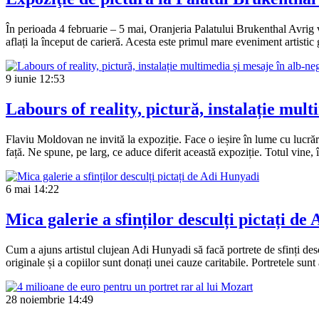
În perioada 4 februarie – 5 mai, Oranjeria Palatului Brukenthal Avrig v
aflați la început de carieră. Acesta este primul mare eveniment artist
9 iunie
12:53
Labours of reality, pictură, instalație mul
Flaviu Moldovan ne invită la expoziție. Face o ieșire în lume cu lucrăr
față. Ne spune, pe larg, ce aduce diferit această expoziție. Totul vine, 
6 mai
14:22
Mica galerie a sfinților desculți pictați de
Cum a ajuns artistul clujean Adi Hunyadi să facă portrete de sfinți desc
originale și a copiilor sunt donați unei cauze caritabile. Portretele sun
28 noiembrie
14:49