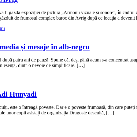
a fi gazda expoziției de pictură „Armonii vizuale și sonore”, în cadrul 
ic găzduit de frumosul complex baroc din Avrig după ce locația a devenit
timedia și mesaje în alb-negru
i după patru ani de pauză. Spune că, deși până acum s-a concentrat asupra
în esență, dintr-o nevoie de simplificare. […]
 Adi Hunyadi
ulți, este o întreagă poveste. Dar e o poveste frumoasă, din care puteți f
t ale unor copii asistați de organizația Dragoste desculță, […]