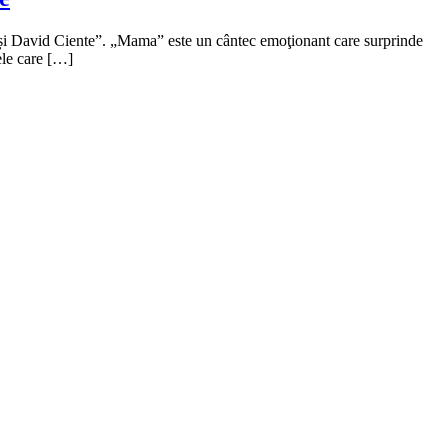
anu și David Ciente”. „Mama” este un cântec emoţionant care surprinde
ele care […]