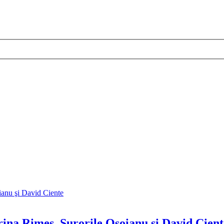
rina Rimes, Surorile Osoianu şi David Cient