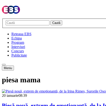
Caută
Reteaua EBS
Echipa
Program
Interviuri
Concurs
Publicitate
Meniu
piesa mama
20 ianuarie
08:39
Piesă nouă, extrem de emoţionantă, de la I