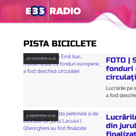
PISTA BICICLETE
FOTO | 
26 octombrie
11:46
fonduri
circulaț
Lucrările pe s
a fost deschis
Lucrăril
5 septembrie
10:29
din juru
finaliza