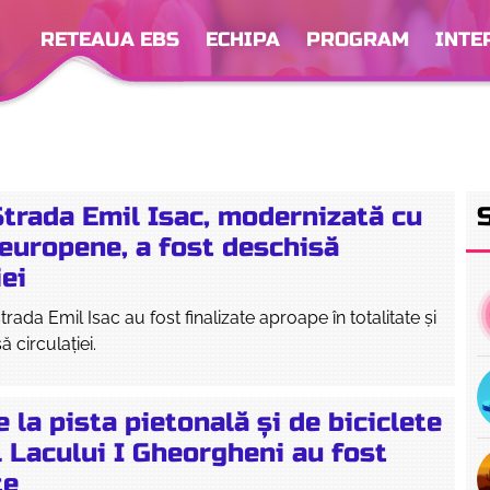
RETEAUA EBS
ECHIPA
PROGRAM
INTE
Strada Emil Isac, modernizată cu
 europene, a fost deschisă
iei
trada Emil Isac au fost finalizate aproape în totalitate și
ă circulației.
e la pista pietonală și de biciclete
l Lacului I Gheorgheni au fost
te