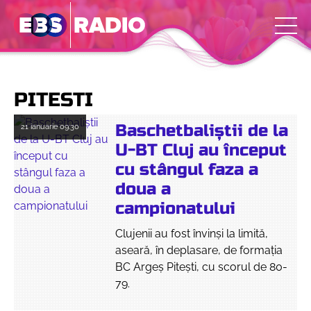
PITESTI
Baschetbaliștii de la
21 ianuarie
09:30
U-BT Cluj au început
cu stângul faza a
doua a
campionatului
Clujenii au fost învinși la limită,
aseară, în deplasare, de formația
BC Argeș Pitești, cu scorul de 80-
79.