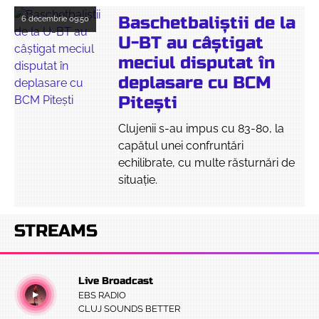
Baschetbaliștii de la
6 decembrie
09:50
U-BT au câștigat
meciul disputat în
deplasare cu BCM
Pitești
Clujenii s-au impus cu 83-80, la
capătul unei confruntări
echilibrate, cu multe răsturnări de
situație.
STREAMS
Live Broadcast
EBS RADIO
CLUJ SOUNDS BETTER