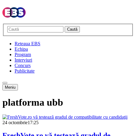
Caută
Reteaua EBS
Echipa
Program
Interviuri
Concurs
Publicitate
Meniu
platforma ubb
24 octombrie
17:25
FreshVote.ro vă testează gradul de