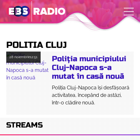
POLITIA CLUJ
Poliția municipiului
28 noiembrie
12:51
Cluj-Napoca s-a
mutat în casă nouă
Poliția Cluj-Napoca își desfășoară
activitatea, începând de astăzi,
într-o clădire nouă.
STREAMS