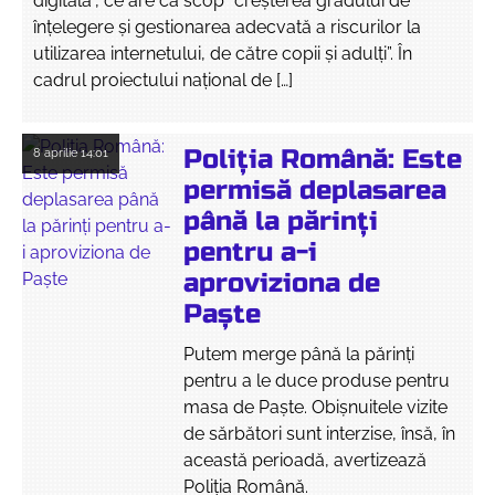
digitală”, ce are ca scop “creșterea gradului de
înțelegere și gestionarea adecvată a riscurilor la
utilizarea internetului, de către copii și adulți”. În
cadrul proiectului național de […]
Poliția Română: Este
8 aprilie
14:01
permisă deplasarea
până la părinți
pentru a-i
aproviziona de
Paște
Putem merge până la părinţi
pentru a le duce produse pentru
masa de Paşte. Obișnuitele vizite
de sărbători sunt interzise, însă, în
această perioadă, avertizează
Poliția Română.