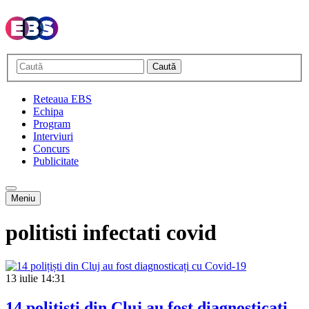
Caută
Reteaua EBS
Echipa
Program
Interviuri
Concurs
Publicitate
Meniu
politisti infectati covid
13 iulie
14:31
14 polițiști din Cluj au fost diagnosticați