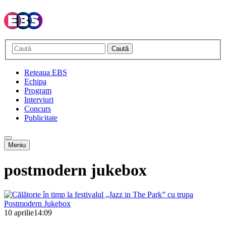
Caută
Reteaua EBS
Echipa
Program
Interviuri
Concurs
Publicitate
Meniu
postmodern jukebox
10 aprilie
14:09