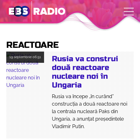
REACTOARE
Rusia va construi
19 septembrie
06:51
două reactoare
nucleare noi în
Ungaria
Rusia va începe „în curând”
construcția a două reactoare noi
la centrala nucleară Paks din
Ungaria, a anunțat președintele
Vladimir Putin.