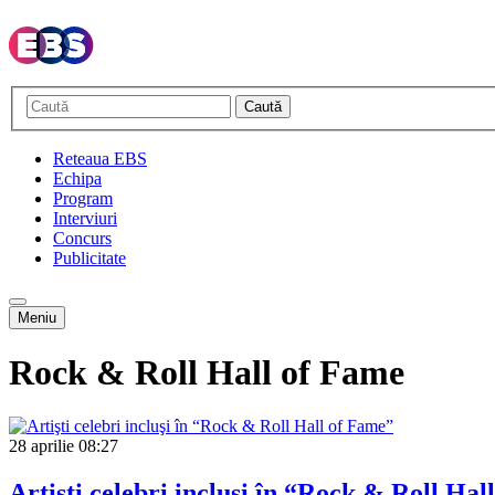
Caută
Reteaua EBS
Echipa
Program
Interviuri
Concurs
Publicitate
Meniu
Rock & Roll Hall of Fame
28 aprilie
08:27
Artişti celebri incluşi în “Rock & Roll Hal