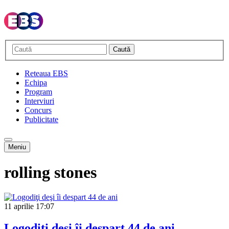
Caută
Reteaua EBS
Echipa
Program
Interviuri
Concurs
Publicitate
Meniu
rolling stones
11 aprilie
17:07
Logodiţi deşi îi despart 44 de ani