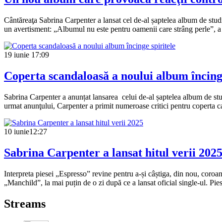
Cântăreaţa Sabrina Carpenter a lansat cel de-al șaptelea album de stu
un avertisment: „Albumul nu este pentru oamenii care strâng perle”, 
19 iunie
17:09
Coperta scandaloasă a noului album încinge
Sabrina Carpenter a anunțat lansarea celui de-al șaptelea album de stud
urmat anunţului, Carpenter a primit numeroase critici pentru coperta c
10 iunie
12:27
Sabrina Carpenter a lansat hitul verii 202
Interpreta piesei „Espresso” revine pentru a-și câștiga, din nou, coroa
„Manchild”, la mai puțin de o zi după ce a lansat oficial single-ul. Pie
Streams