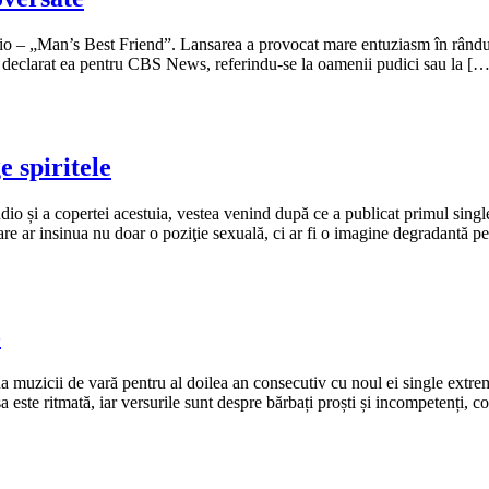
dio – „Man’s Best Friend”. Lansarea a provocat mare entuziasm în rândul
a declarat ea pentru CBS News, referindu-se la oamenii pudici sau la […
 spiritele
io și a copertei acestuia, vestea venind după ce a publicat primul single 
are ar insinua nu doar o poziţie sexuală, ci ar fi o imagine degradantă p
5
na muzicii de vară pentru al doilea an consecutiv cu noul ei single extre
sa este ritmată, iar versurile sunt despre bărbați proști și incompetenți,