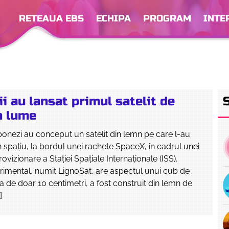
RETEAUA EBS
ECHIPA
PROGRAM
INTE
i au lansat primul satelit de
n lume
japonezi au conceput un satelit din lemn pe care l-au
în spaţiu, la bordul unei rachete SpaceX, în cadrul unei
ovizionare a Staţiei Spaţiale Internaţionale (ISS).
erimental, numit LignoSat, are aspectul unui cub de
a de doar 10 centimetri, a fost construit din lemn de
]