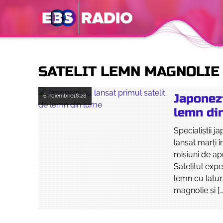
SATELIT LEMN MAGNOLIE
Japonezi
6 noiembrie
18:28
lemn di
Specialiştii 
lansat marţi 
misiuni de apr
Satelitul exp
lemn cu latur
magnolie şi […