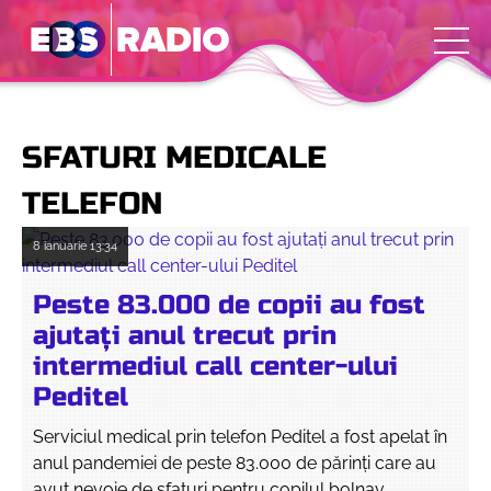
SFATURI MEDICALE
TELEFON
8 ianuarie
13:34
Peste 83.000 de copii au fost
ajutați anul trecut prin
intermediul call center-ului
Peditel
Serviciul medical prin telefon Peditel a fost apelat în
anul pandemiei de peste 83.000 de părinți care au
avut nevoie de sfaturi pentru copilul bolnav.