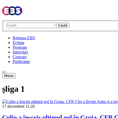
Caută
Reteaua EBS
Echipa
Program
Interviuri
Concurs
Publicitate
Meniu
șliga 1
17 decembrie
11:26
Culio a înscris ultimul gol în Gruia. CFR Cl