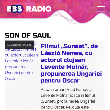
SON OF SAUL
Filmul „Sunset”, de
11 septembrie
14:38
László Nemes, cu
actorul clujean
Levente Molnár,
propunerea Ungariei
pentru Oscar
Actorii români Vlad Ivanov și
Levente Molnár joacă în filmul
„Sunset”, propunerea Ungariei
pentru Oscar. Pelicula este