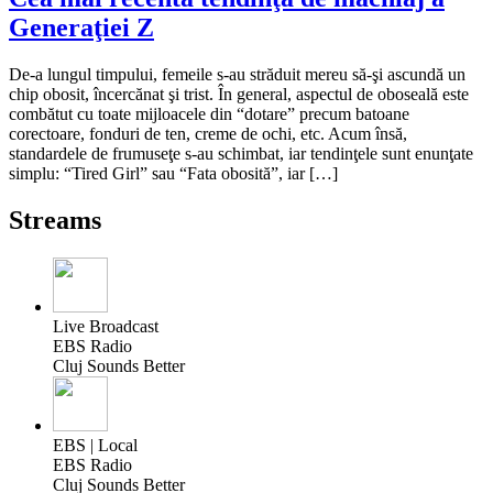
Generaţiei Z
De-a lungul timpului, femeile s-au străduit mereu să-şi ascundă un
chip obosit, încercănat şi trist. În general, aspectul de oboseală este
combătut cu toate mijloacele din “dotare” precum batoane
corectoare, fonduri de ten, creme de ochi, etc. Acum însă,
standardele de frumuseţe s-au schimbat, iar tendinţele sunt enunţate
simplu: “Tired Girl” sau “Fata obosită”, iar […]
Streams
Live Broadcast
EBS Radio
Cluj Sounds Better
EBS | Local
EBS Radio
Cluj Sounds Better