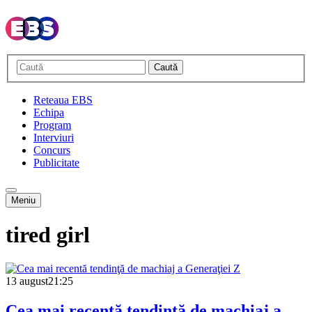
Caută
Reteaua EBS
Echipa
Program
Interviuri
Concurs
Publicitate
Meniu
tired girl
13 august
21:25
Cea mai recentă tendinţă de machiaj a