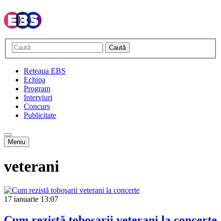
Caută
Reteaua EBS
Echipa
Program
Interviuri
Concurs
Publicitate
Meniu
veterani
17 ianuarie
13:07
Cum rezistă toboşarii veterani la concerte