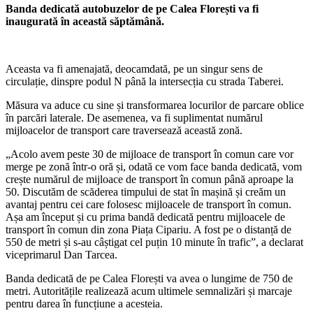
Banda dedicată autobuzelor de pe Calea Florești va fi
inaugurată în această săptămână.
Aceasta va fi amenajată, deocamdată, pe un singur sens de
circulație, dinspre podul N până la intersecția cu strada Taberei.
Măsura va aduce cu sine și transformarea locurilor de parcare oblice
în parcări laterale. De asemenea, va fi suplimentat numărul
mijloacelor de transport care traversează această zonă.
„Acolo avem peste 30 de mijloace de transport în comun care vor
merge pe zonă într-o oră și, odată ce vom face banda dedicată, vom
crește numărul de mijloace de transport în comun până aproape la
50. Discutăm de scăderea timpului de stat în mașină și creăm un
avantaj pentru cei care folosesc mijloacele de transport în comun.
Așa am început și cu prima bandă dedicată pentru mijloacele de
transport în comun din zona Piața Cipariu. A fost pe o distanță de
550 de metri și s-au câștigat cel puțin 10 minute în trafic”, a declarat
viceprimarul Dan Tarcea.
Banda dedicată de pe Calea Florești va avea o lungime de 750 de
metri. Autoritățile realizează acum ultimele semnalizări și marcaje
pentru darea în funcțiune a acesteia.