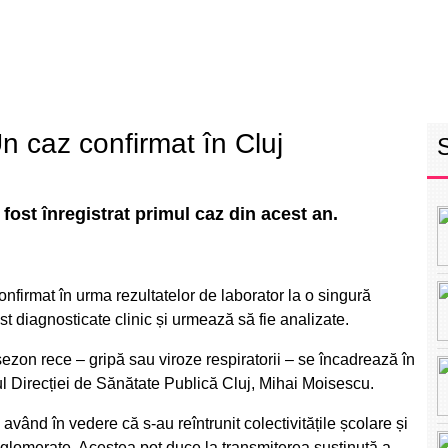
RETEAUA EBS
ECHIPA
PROGRAM
INT
n caz confirmat în Cluj
 fost înregistrat primul caz din acest an.
confirmat în urma rezultatelor de laborator la o singură
 diagnosticate clinic și urmează să fie analizate.
sezon rece – gripă sau viroze respiratorii – se încadrează în
ul Direcției de Sănătate Publică Cluj, Mihai Moisescu.
vând în vedere că s-au reîntrunit colectivitățile școlare și
i aglomerate. Acestea pot duce la transmiterea susținută a