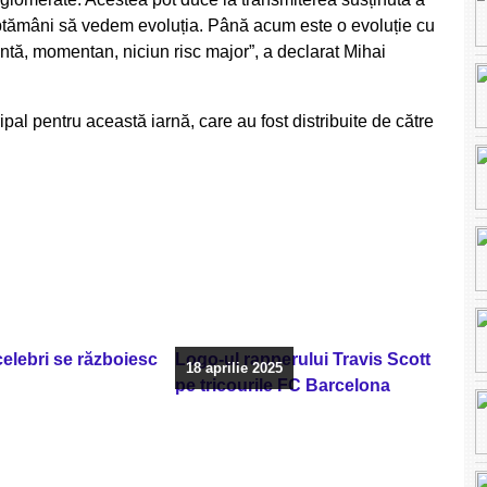
ăptămâni să vedem evoluția. Până acum este o evoluție cu
intă, momentan, niciun risc major”, a declarat Mihai
pal pentru această iarnă, care au fost distribuite de către
 celebri se războiesc
Logo-ul rapperului Travis Scott
18 aprilie 2025
pe tricourile FC Barcelona