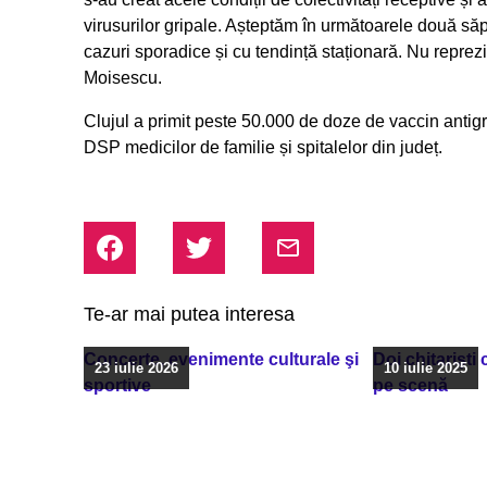
virusurilor gripale. Așteptăm în următoarele două s
cazuri sporadice și cu tendință staționară. Nu reprez
Moisescu.
Clujul a primit peste 50.000 de doze de vaccin antigri
DSP medicilor de familie și spitalelor din județ.
Te-ar mai putea interesa
Concerte, evenimente culturale şi
Doi chitarişti
23 iulie 2026
10 iulie 2025
sportive
pe scenă