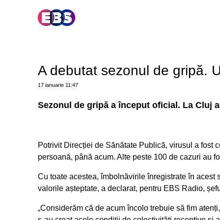
A debutat sezonul de gripă. U
17 ianuarie
11:47
Sezonul de gripă a început oficial. La Cluj a
Potrivit Direcției de Sănătate Publică, virusul a fost 
persoană, până acum. Alte peste 100 de cazuri au fost
Cu toate acestea, îmbolnăvirile înregistrate în acest 
valorile așteptate, a declarat, pentru EBS Radio, șef
„Considerăm că de acum încolo trebuie să fim atenți, a
s-au creat acele condiții de colectivități receptive ș